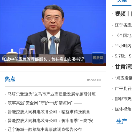
头条
辽宁省应
《全国地
半小时内
5.7级
张成中任应急管理部部长，曾任唐山市委书记
甘肃渭
“顺应发
热点
more>>
广平县召
马培忠受邀为“义马市产业高质量发展专题研讨班
邯郸市鸡
筑牢高温“安全网 ”守护一线“清凉岗” ——
媒体视角 
晋能控股大同机电装备公司：精益求精强质量
晋能控股大同机电装备公司：筑牢雨季“三防”安
生产
辽宁海城一酸菜坑中毒事故调查报告公布