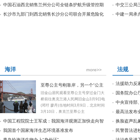
中国石油西北销售兰州分公司全链条护航升级管控期
中交三公局
长沙市九部门到西北销售长沙分公司联合开展危险化
中建一局承
海洋
法规
more>>
法援助力反
至尊公主号刚靠岸，另一个“公主
国务院办公厅
旧金山居民观看至尊公主号穿过金门大
桥前往奥克兰港人民网旧金山3月9日电
中央宣传部
(邓圩 廖丹)当地时间3月9日，北京时间
最高法发布
3月10日，奥克兰至尊公主
中国工程院院士王军成：我国海洋观测正加快走向智
换脸盗声乱
我国首个国家海洋生态环境基准发布
民警普法进
青岛给海洋生物办上“身份证”
法治春风进