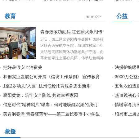
教育
公益
more>>
青春致敬功勋兵 红色薪火永相传
近日，西工区金谷园办事处纱厂西路社
区联合西安航空学院，组织在校军士生
走访慰问辖区离休功勋老兵卢守运，向
革命前辈送上暖心关怀，传承红色精神
把好暑假安全消费关
法援护航暖民
和创实业发展公司开展《信访工作条例》 宣传教育
3000万公
1至2岁幼儿“入园” 杭州低龄托育服务迈出新步
五旬农妇遭
襄阳黄龙：筑牢安全防线 共建幸福家园
热血践初心
信息时代“精神鸦片”肆虐：何时能唤醒沉溺的我们
情暖寒冬润
美育润春泽 青春绽芳华——第二届长春市中小学生
绍兴市上虞
救援