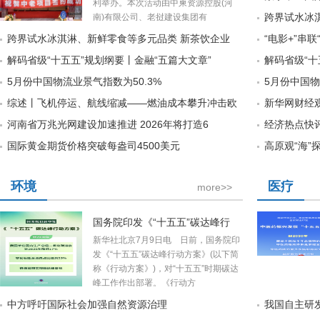
利举办。本次活动由中柬资源控股(河
跨界试水冰
南)有限公司、老挝建设集团有
跨界试水冰淇淋、新鲜零食等多元品类 新茶饮企业
“电影+”串
解码省级“十五五”规划纲要丨金融“五篇大文章”
解码省级“十
5月份中国物流业景气指数为50.3%
5月份中国物
综述丨飞机停运、航线缩减——燃油成本攀升冲击欧
新华网财经
河南省万兆光网建设加速推进 2026年将打造6
经济热点快
国际黄金期货价格突破每盎司4500美元
高原观“海”
环境
医疗
more>>
国务院印发《“十五五”碳达峰行
新华社北京7月9日电 日前，国务院印
发《“十五五”碳达峰行动方案》(以下简
称《行动方案》)，对“十五五”时期碳达
峰工作作出部署。《行动方
中方呼吁国际社会加强自然资源治理
我国自主研