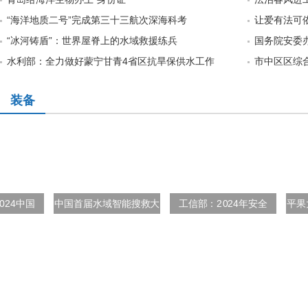
“海洋地质二号”完成第三十三航次深海科考
让爱有法可依
“冰河铸盾”：世界屋脊上的水域救援练兵
国务院安委
水利部：全力做好蒙宁甘青4省区抗旱保供水工作
市中区区综
装备
中国
中国首届水域智能搜救大
工信部：2024年安全
平果大队