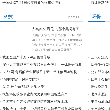
全国铁路7月1日起实行新的列车运行图
持续推动“无
科技
环保
more>>
人类首次“看见”的那个黑洞有了
人类首次“看见”的那个黑洞——M87黑
洞有了谱指数图像。这项研究由中国科
学院上海天文台科研人员领衔开展，相
关论文7月20日发表在国际天文
我国全国产十万卡AI超集群落成
三代守江人日
深化人工智能与工业互联网融合应用 一体推进新型
网传“环保
“六张网”背后的产业新版图｜新一代通信网加速构
公安部公布
“AI中转站”，风险要防范
四中全会精
以“科技之光”赋能“文旅之美”
旧物焕新生
模塑科技获多项业内大奖展现中国智造实力
暑期志愿行
全国首个全方位智能文物防震减灾样板上线
中国石油西
天地接力二十天——记我国载人航天工程首次应急发
怎么建设？