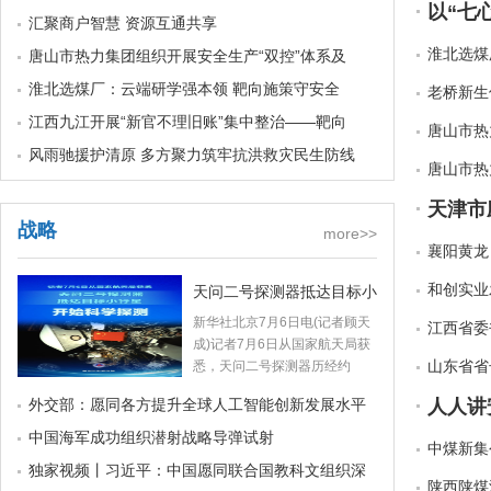
汇聚商户智慧 资源互通共享
淮北选煤
唐山市热力集团组织开展安全生产“双控”体系及
淮北选煤厂：云端研学强本领 靶向施策守安全
老桥新生
江西九江开展“新官不理旧账”集中整治——靶向
唐山市热
风雨驰援护清原 多方聚力筑牢抗洪救灾民生防线
唐山市热
战略
more>>
襄阳黄龙
和创实业
天问二号探测器抵达目标小
新华社北京7月6日电(记者顾天
江西省委
成)记者7月6日从国家航天局获
山东省省
悉，天问二号探测器历经约
外交部：愿同各方提升全球人工智能创新发展水平
中国海军成功组织潜射战略导弹试射
中煤新集
独家视频丨习近平：中国愿同联合国教科文组织深
陕西陕煤