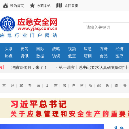
设为首页
收藏本站
返回首页
头条
要闻
国际
战略
视频
应急
方舟
经济
热点
资讯
数据
访谈
低空
培训
食品
医疗
·
消防宣传月，来了！
·
第一观察丨总书记要求认真研究吸纳“十五五”
京
|
津
|
冀
|
晋
|
蒙
|
辽
|
吉
|
黑
|
沪
|
苏
|
浙
|
皖
|
闽
|
赣
|
鲁