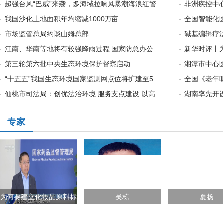
超强台风“巴威”来袭，多海域拉响风暴潮海浪红警
非洲疾控中
我国沙化土地面积年均缩减1000万亩
全国智能化
市场监管总局约谈山姆总部
碱基编辑疗
江南、华南等地将有较强降雨过程 国家防总办公
新华时评丨
第三轮第六批中央生态环境保护督察启动
湘潭市中心医
“十五五”我国生态环境国家监测网点位将扩建至5
全国《老年听力
仙桃市司法局：创优法治环境 服务支点建设 以高
湖南率先开
专家
为何要建立化妆品原料标
吴栋
夏扬