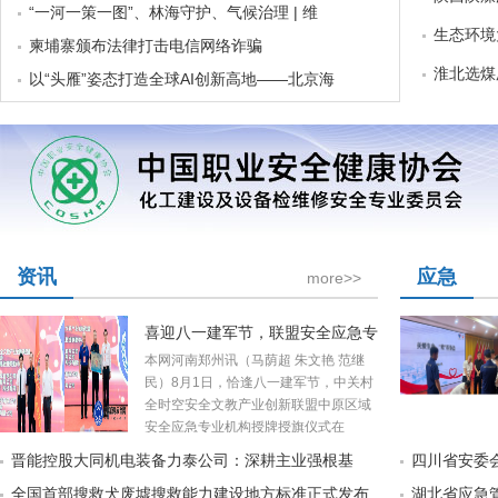
“一河一策一图”、林海守护、气候治理 | 维
生态环境
柬埔寨颁布法律打击电信网络诈骗
淮北选煤
以“头雁”姿态打造全球AI创新高地——北京海
资讯
应急
more>>
喜迎八一建军节，联盟安全应急专
本网河南郑州讯（马荫超 朱文艳 范继
民）8月1日，恰逢八一建军节，中关村
全时空安全文教产业创新联盟中原区域
安全应急专业机构授牌授旗仪式在
晋能控股大同机电装备力泰公司：深耕主业强根基
四川省安委会
全国首部搜救犬废墟搜救能力建设地方标准正式发布
湖北省应急