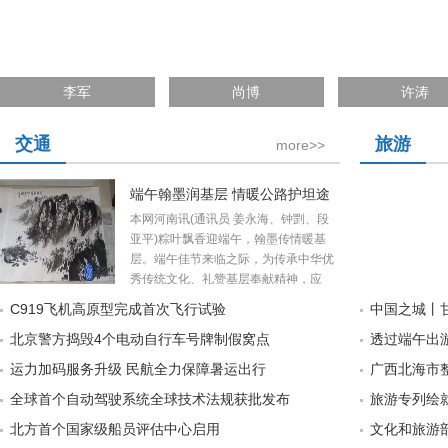
李军
尚博
许涛
交通
旅游
more>>
端午翰墨润基层 情暖公路护坦途
本网河南讯(通讯员 姜永海、钟㓻、段
亚平)粽叶飘香迎端午，翰墨传情暖基
层。端午佳节来临之际，为传承中华优
秀传统文化、礼赞基层奉献精神，应
C919飞机高原型完成首次飞行试验
中国之城丨
北京警方捣毁4个电动自行车号牌制假窝点
透过端午出游
运力加码服务升级 民航全力保障暑运出行
广西北海市
全球首个自动驾驶系统全球技术法规获批发布
旅游专列绘就
北方首个国家级船员评估中心启用
文化和旅游