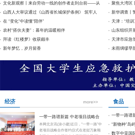
文化新观察丨来自劳动一线的创作者走到台前——从
聚焦大湾区
山西人大审议通过《山西省长城保护条例》 筑牢人
新华调查丨警
在 “变化”中读懂“陪伴”
天津：“培训
农村“搭伙夫妻”：暮年的温暖相伴
山东组织开
拜读《红楼梦》收获颇丰
天津市应急
新年梦忆，岁月留香
未雨绸缪早
经济
食品
more>>
一带一路谱
一带一路谱新篇 中老项目战略合
“新物种”岛
本网北京讯(涂小建)近日，“一带一路”中
老项目战略合作签约仪式在老挝万象顺
数字中亚国