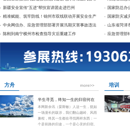
新疆安全宣传“五进”帮扶宣讲团走进巴州
国家防总办
精准赋能、筑牢防线！锦州市双线联动开展安全生产
国家防灾减
中央网信办、应急管理部部署开展汛期灾害事故违法
山东省菏泽
陈刚到南宁横州市检查指导灾后重建工作
应急管理部
方舟
培训
more>>
半生寻觅，终知一生的归宿何在
本网新余讯（晏斯敏）人这一生，犹如
一场漫长的跋涉，我们翻山越岭、风雨
兼程，终其一生都在寻找两样东西：一
个是前路的归途，一个是心灵的归宿。