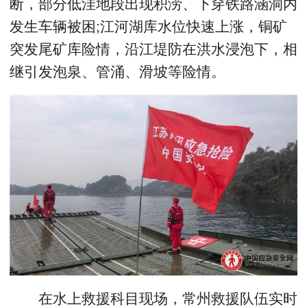
断，部分低洼地段出现积涝、下穿铁路涵洞内
发生车辆被困;江河湖库水位快速上涨，铜矿
突发尾矿库险情，沿江堤防在洪水浸泡下，相
继引发泡泉、管涌、滑坡等险情。
在水上救援科目现场，常州救援队伍实时