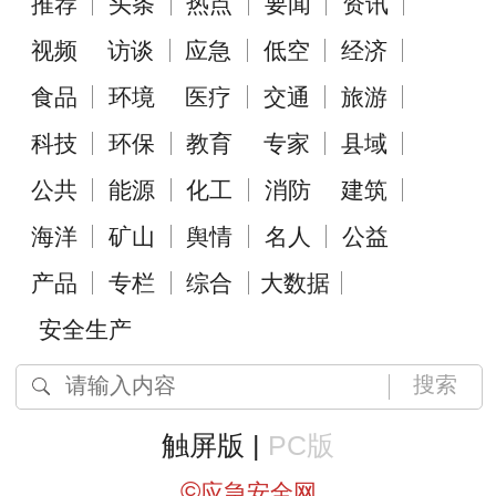
推荐
头条
热点
要闻
资讯
视频
访谈
应急
低空
经济
食品
环境
医疗
交通
旅游
科技
环保
教育
专家
县域
公共
能源
化工
消防
建筑
海洋
矿山
舆情
名人
公益
产品
专栏
综合
大数据
安全生产
搜索
触屏版 |
PC版
©
应急安全网