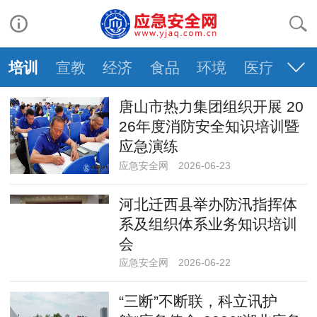
培训
宣教
经济
食品
环境
医疗
交
唐山市热力集团组织开展 20
26年度消防安全知识培训暨
应急演练
应急安全网
2026-06-23
河北迁西县举办防汛指挥体
系及组织体系业务知识培训
会
应急安全网
2026-06-22
“三断”不断联，科立讯护