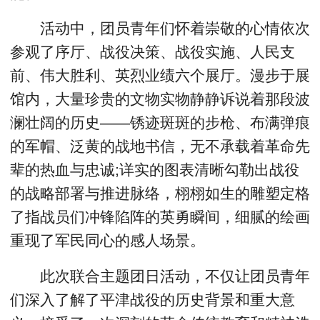
活动中，团员青年们怀着崇敬的心情依次
参观了序厅、战役决策、战役实施、人民支
前、伟大胜利、英烈业绩六个展厅。漫步于展
馆内，大量珍贵的文物实物静静诉说着那段波
澜壮阔的历史——锈迹斑斑的步枪、布满弹痕
的军帽、泛黄的战地书信，无不承载着革命先
辈的热血与忠诚;详实的图表清晰勾勒出战役
的战略部署与推进脉络，栩栩如生的雕塑定格
了指战员们冲锋陷阵的英勇瞬间，细腻的绘画
重现了军民同心的感人场景。
此次联合主题团日活动，不仅让团员青年
们深入了解了平津战役的历史背景和重大意