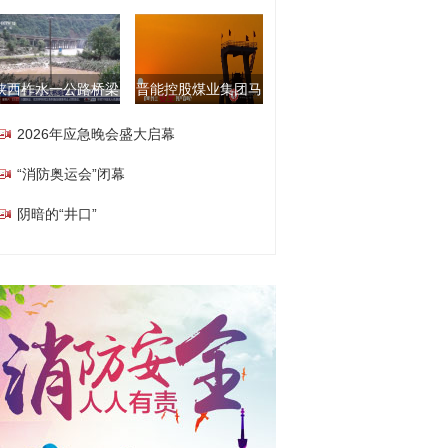
陕西柞水一公路桥梁
晋能控股煤业集团马
2026年应急晚会盛大启幕
“消防奥运会”闭幕
阴暗的“井口”