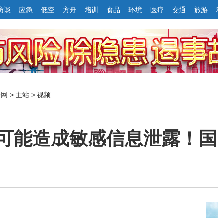
访谈
应急
低空
方舟
培训
食品
环境
医疗
交通
旅游
全网
>
主站
>
视频
可能造成敏感信息泄露！国