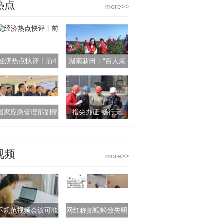
热点
more>>
经济热点快评丨前4
湖南新田：“百人采
国家应急管理部副部
指尖办证 畅行无
视频
more>>
不规范视频会议可能
网红称抓蜈蚣致失明