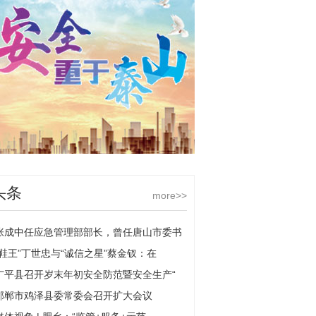
头条
more>>
张成中任应急管理部部长，曾任唐山市委书
“鞋王”丁世忠与“诚信之星”蔡金钗：在
广平县召开岁末年初安全防范暨安全生产“
邯郸市鸡泽县委常委会召开扩大会议