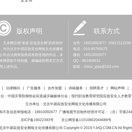
版权声明
联系方式
凡本网注明“来源 应急安全网”的所有作
合作：18910092677 15811513338
，均为北京中易应急安全网络文化传播有
电话：010-85795675
公司合法拥有版权或有权使用的作品，未
微信：18910092677
本网授权不得转载、摘编或利用其它方式
QQ：962409631
用上述作品。
邮箱：china_yjaq@163.com
|
法律顾问
|
广告服务
|
合作加盟
|
供稿服务
|
招聘英才
|
网站声明
|
单位：中国灾害防御协会应急减灾融媒体分会；现代职业教育研究院应急安全人才教育
主办单位：北京中易应急安全网络文化传播有限公司
和不良信息举报电话：18910092677 广播电视节目制作经营许可证：（京）字第244
京ICP备19022393号
京公网安备11010802044688号
易应急安全网络文化传播有限公司 Copyright © 2019 YJAQ.COM.CN All Rights 