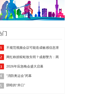
热门
不规范视频会议可能造成敏感信息泄
网红称抓蜈蚣致失明？成都警方：两
2026年应急晚会盛大启幕
“消防奥运会”闭幕
阴暗的“井口”