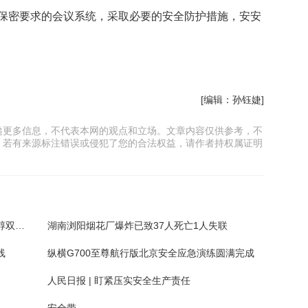
保密要求的会议系统，采取必要的安全防护措施，安安
[编辑：孙钰婕]
递更多信息，不代表本网的观点和立场。文章内容仅供参考，不
。若有来源标注错误或侵犯了您的合法权益，请作者持权属证明
。
大功率 长续航 更环保 全球首艘2.4万标箱甲醇双燃料集装箱船建成
湖南浏阳烟花厂爆炸已致37人死亡1人失联
线
纵横G700至尊航行版北京安全应急演练圆满完成
人民日报 | 盯紧压实安全生产责任
安全带